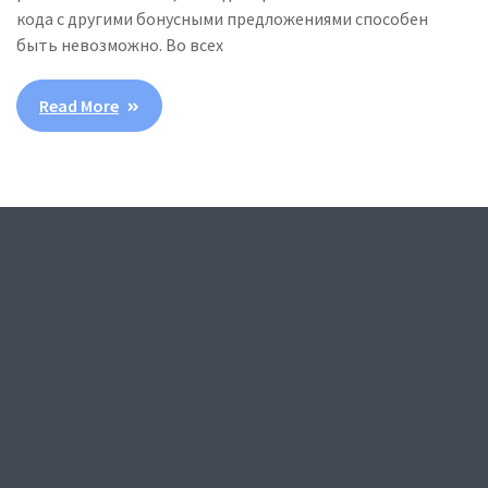
кода с другими бонусными предложениями способен
быть невозможно. Во всех
Read More