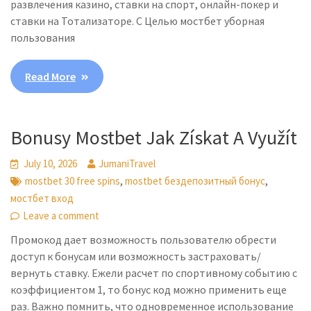
развлечения казино, ставки на спорт, онлайн-покер и
ставки на Тотализаторе. С Целью мостбет уборная
пользования
Read More
Bonusy Mostbet Jak Získat A Využít
July 10, 2026
JumaniTravel
,
,
mostbet 30 free spins
mostbet бездепозитный бонус
мостбет вход
Leave a comment
Промокод дает возможность пользователю обрести
доступ к бонусам или возможность застраховать/
вернуть ставку. Ежели расчет по спортивному событию с
коэффициентом 1, то бонус код можно применить еще
раз. Важно помнить, что одновременное использование